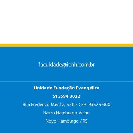
ANÁLISE E
DESENVOLVIMENTO
DE SISTEMAS
faculdade@ienh.com.br
Unidade Fundação Evangélica
PSICOLOGIA
51 3594 3022
Rua Frederico Mentz, 526 - CEP: 93525-360
Bairro Hamburgo Velho
Novo Hamburgo / RS