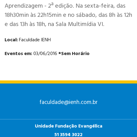
Aprendizagem - 2ª edição. Na sexta-feira, das
18h30min às 22h15min e no sábado, das 8h às 12h
e das 13h às 18h, na Sala Multimídia VI.
Local:
Faculdade IENH
ANÁLISE E
DESENVOLVIMENTO
Eventos em:
03/06/2016
*Sem Horário
DE SISTEMAS
PSICOLOGIA
faculdade@ienh.com.br
Unidade Fundação Evangélica
51 3594 3022