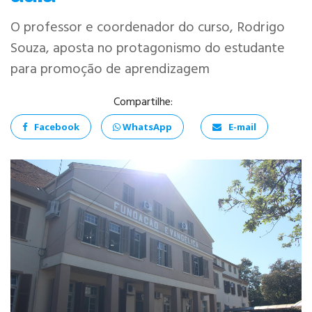
O professor e coordenador do curso, Rodrigo
Souza, aposta no protagonismo do estudante
para promoção de aprendizagem
Compartilhe:
ANÁLISE E
DESENVOLVIMENTO
DE SISTEMAS
Facebook
WhatsApp
E-mail
PSICOLOGIA