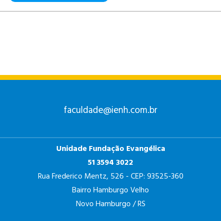
faculdade@ienh.com.br
Unidade Fundação Evangélica
51 3594 3022
Rua Frederico Mentz, 526 - CEP: 93525-360
Bairro Hamburgo Velho
Novo Hamburgo / RS