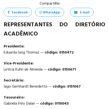
Compartilhe:
Facebook
WhatsApp
E-mail
REPRESENTANTES DO DIRETÓRIO
ACADÊMICO
ANÁLISE E
DESENVOLVIMENTO
DE SISTEMAS
Presidente:
Eduarda Iung Thomaz —
código: 0150472
Vice-Presidente:
Letícia Kuhn de Almeida —
código: 0150671
PSICOLOGIA
Secretário:
Iago Gernhardt Benedetto —
código: 0151067
Tesoureiro:
Gabriela Fréo Dalan —
código: 0110043