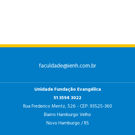
ANÁLISE E
DESENVOLVIMENTO
DE SISTEMAS
faculdade@ienh.com.br
Unidade Fundação Evangélica
PSICOLOGIA
51 3594 3022
Rua Frederico Mentz, 526 - CEP: 93525-360
Bairro Hamburgo Velho
Novo Hamburgo / RS