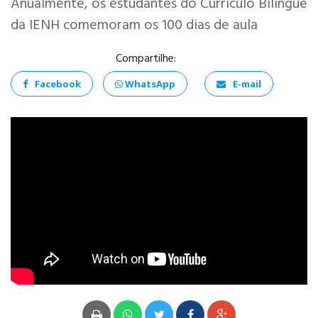
Anualmente, os estudantes do Currículo Bilíngue
da IENH comemoram os 100 dias de aula
Compartilhe:
Facebook
WhatsApp
E-mail
ANÁLISE E
DESENVOLVIMENTO
DE SISTEMAS
PSICOLOGIA