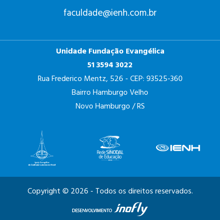
faculdade@ienh.com.br
Unidade Fundação Evangélica
51 3594 3022
Rua Frederico Mentz, 526 - CEP: 93525-360
Bairro Hamburgo Velho
Novo Hamburgo / RS
Copyright © 2026 - Todos os direitos reservados.
Ves