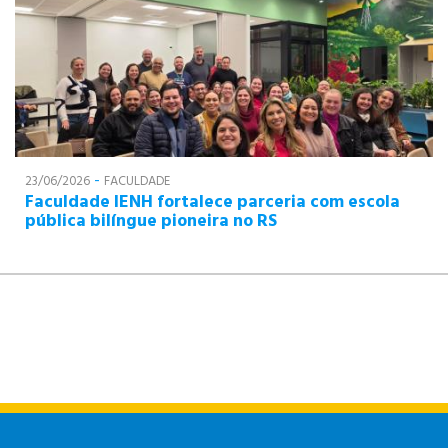
-
23/06/2026
FACULDADE
Faculdade IENH fortalece parceria com escola
pública bilíngue pioneira no RS