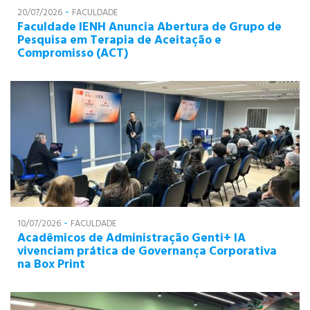
-
20/07/2026
FACULDADE
Faculdade IENH Anuncia Abertura de Grupo de
Pesquisa em Terapia de Aceitação e
Compromisso (ACT)
-
10/07/2026
FACULDADE
Acadêmicos de Administração Genti+ IA
vivenciam prática de Governança Corporativa
na Box Print