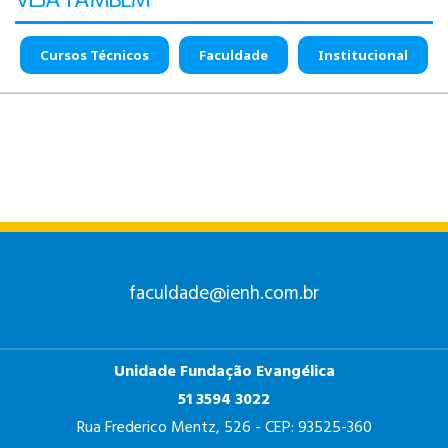
VEJA TAMBÉM
Cursos Técnicos
Faculdade
Institucional
faculdade@ienh.com.br
Unidade Fundação Evangélica
51 3594 3022
Rua Frederico Mentz, 526 - CEP: 93525-360