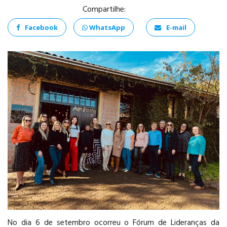
Compartilhe:
Facebook
WhatsApp
E-mail
ANÁLISE E
DESENVOLVIMENTO
DE SISTEMAS
PSICOLOGIA
No dia 6 de setembro ocorreu o Fórum de Lideranças da