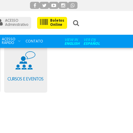
ACESSO
Boletos
Administrativo
Online
ACESSO
VIEW IN
VER EN
CONTATO
RÁPIDO
ENGLISH
ESPAÑOL
CURSOS E EVENTOS