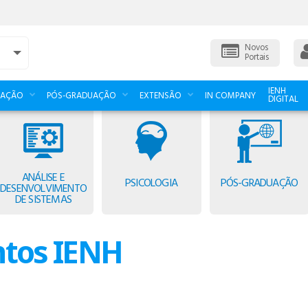
Novos
Portais
IENH
UAÇÃO
PÓS-GRADUAÇÃO
EXTENSÃO
IN COMPANY
DIGITAL
ANÁLISE E
PSICOLOGIA
PÓS-GRADUAÇÃO
DESENVOLVIMENTO
DE SISTEMAS
ntos IENH