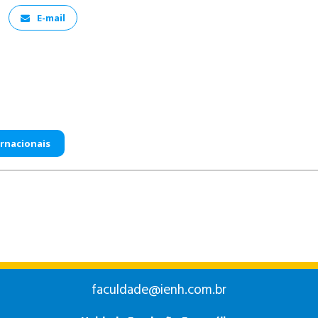
E-mail
rnacionais
faculdade@ienh.com.br