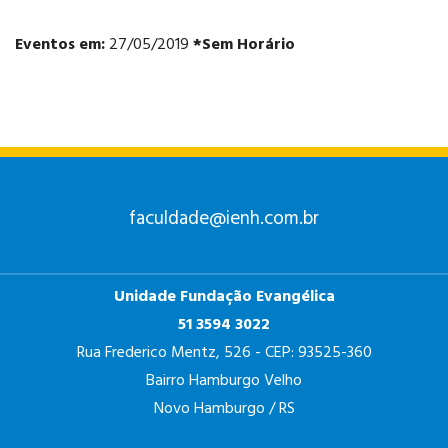
Eventos em:
27/05/2019
*Sem Horário
ANÁLISE E
DESENVOLVIMENTO
DE SISTEMAS
faculdade@ienh.com.br
Unidade Fundação Evangélica
PSICOLOGIA
51 3594 3022
Rua Frederico Mentz, 526 - CEP: 93525-360
Bairro Hamburgo Velho
Novo Hamburgo / RS