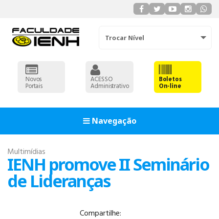
Trocar Nível
Novos
ACESSO
Boletos
Portais
Administrativo
On-line
Navegação
Multimídias
IENH promove II Seminário
de Lideranças
Compartilhe:
ADMINISTRAÇÃO