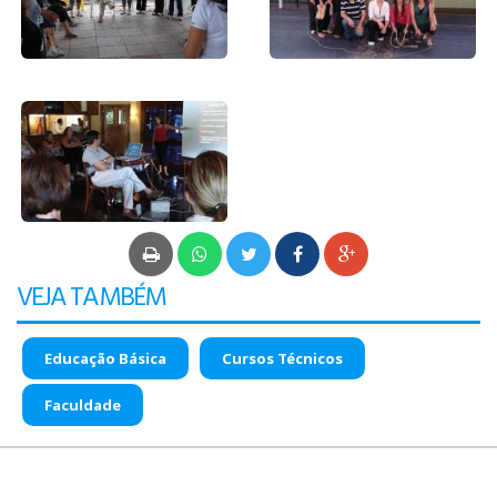
PÓS-GRADUAÇÃO
CURSOS E EVENTOS
VEJA TAMBÉM
Educação Básica
Cursos Técnicos
Faculdade