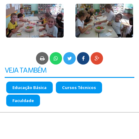
PÓS-GRADUAÇÃO
CURSOS E EVENTOS
VEJA TAMBÉM
Educação Básica
Cursos Técnicos
Faculdade