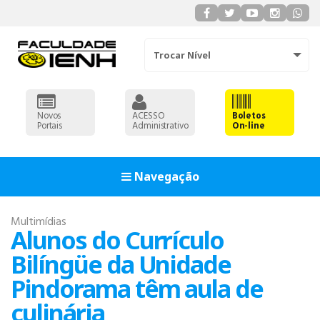
Trocar Nível
Novos
ACESSO
Boletos
Portais
Administrativo
On-line
Navegação
Multimídias
Alunos do Currículo
Bilíngüe da Unidade
Pindorama têm aula de
culinária
ADMINISTRAÇÃO