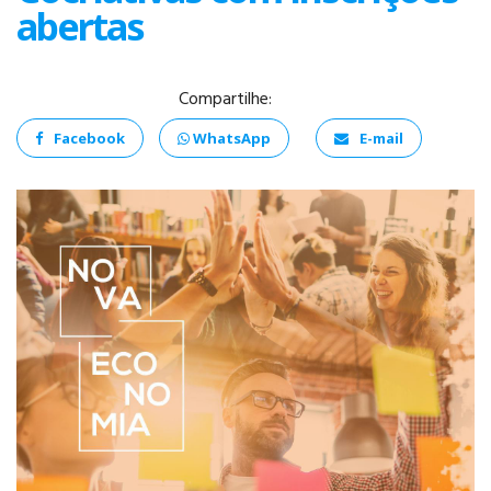
abertas
Compartilhe:
Facebook
WhatsApp
E-mail
ANÁLISE E
DESENVOLVIMENTO
DE SISTEMAS
PSICOLOGIA