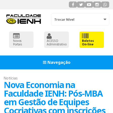
Trocar Nível
Novos
ACESSO
Boletos
Portais
Administrativo
On-line
Navegação
Notícias
Nova Economia na
Faculdade IENH: Pós-MBA
em Gestão de Equipes
Cocriativas com inscrições
ADMINISTRAÇÃO