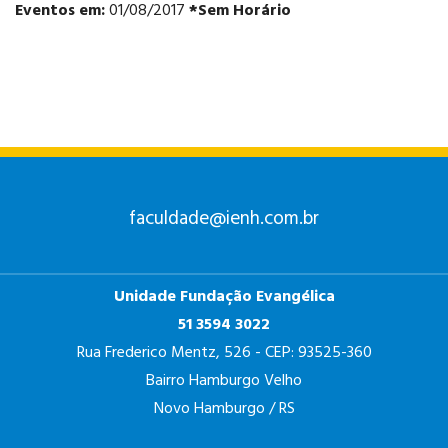
Eventos em:
01/08/2017
*Sem Horário
ANÁLISE E
DESENVOLVIMENTO
DE SISTEMAS
faculdade@ienh.com.br
Unidade Fundação Evangélica
PSICOLOGIA
51 3594 3022
Rua Frederico Mentz, 526 - CEP: 93525-360
Bairro Hamburgo Velho
Novo Hamburgo / RS