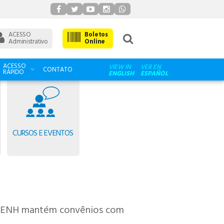
ACESSO
Boletos
Administrativo
Online
ACESSO
VIEW IN
VER EN
CONTATO
RÁPIDO
ENGLISH
ESPAÑOL
CURSOS E EVENTOS
 a IENH mantém convênios com