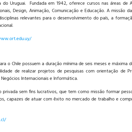
a do Uruguai. Fundada em 1942, oferece cursos nas áreas de Arq
ionais, Design, Animação, Comunicação e Educação. A missão da
isciplinas relevantes para o desenvolvimento do país, a formaçã
cional.
www.ort.edu.uy/
para o Chile possuem a duração mínima de seis meses e máxima
ilidade de realizar projetos de pesquisas com orientação de P
 Negócios Internacionais e Informática.
o privada sem fins lucrativos, que tem como missão formar pessoa
stãos, capazes de atuar com êxito no mercado de trabalho e co
cl/