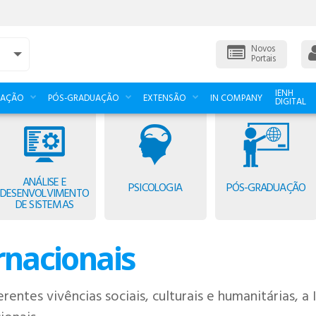
Novos
Portais
IENH
UAÇÃO
PÓS-GRADUAÇÃO
EXTENSÃO
IN COMPANY
DIGITAL
ANÁLISE E
PSICOLOGIA
PÓS-GRADUAÇÃO
DESENVOLVIMENTO
DE SISTEMAS
rnacionais
rentes vivências sociais, culturais e humanitárias,