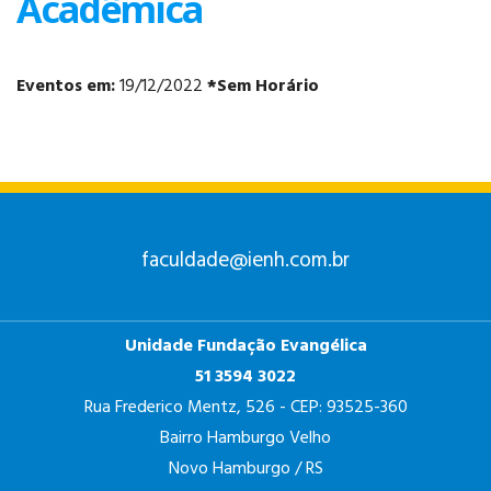
Acadêmica
Eventos em:
19/12/2022
*Sem Horário
ANÁLISE E
DESENVOLVIMENTO
DE SISTEMAS
faculdade@ienh.com.br
Unidade Fundação Evangélica
PSICOLOGIA
51 3594 3022
Rua Frederico Mentz, 526 - CEP: 93525-360
Bairro Hamburgo Velho
Novo Hamburgo / RS