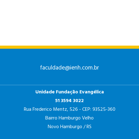
ANÁLISE E
DESENVOLVIMENTO
DE SISTEMAS
faculdade@ienh.com.br
Unidade Fundação Evangélica
PSICOLOGIA
51 3594 3022
Rua Frederico Mentz, 526 - CEP: 93525-360
Bairro Hamburgo Velho
Novo Hamburgo / RS