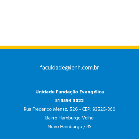
ANÁLISE E
DESENVOLVIMENTO
DE SISTEMAS
faculdade@ienh.com.br
Unidade Fundação Evangélica
PSICOLOGIA
51 3594 3022
Rua Frederico Mentz, 526 - CEP: 93525-360
Bairro Hamburgo Velho
Novo Hamburgo / RS