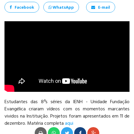
Facebook
WhatsApp
E-mail
ANÁLISE E
DESENVOLVIMENTO
DE SISTEMAS
PSICOLOGIA
Estudantes das 8ªs séries da IENH - Unidade Fundação
Evangélica criaram vídeos com os momentos marcantes
vividos na Instituição. Projetos foram apresentados em 11 de
dezembro. Matéria completa
aqui