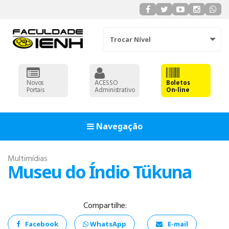
Trocar Nível
Novos
ACESSO
Boletos
Portais
Administrativo
On-line
Navegação
Multimídias
Museu do Índio Tükuna
Compartilhe:
ADMINISTRAÇÃO
Facebook
WhatsApp
E-mail