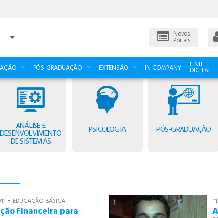
Novos
Portais
IENH
UAÇÃO
PÓS-GRADUAÇÃO
EXTENSÃO
IN COMPANY
DIGITAL
ANÁLISE E
PSICOLOGIA
PÓS-GRADUAÇÃO
DESENVOLVIMENTO
DE SISTEMAS
-
11
EDUCAÇÃO BÁSICA
11
ção Financeira para
A