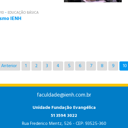
-
010
EDUCAÇÃO BÁSICA
ismo IENH
Anterior
1
2
3
4
5
6
7
8
9
10
faculdade@ienh.com.br
Unidade Fundação Evangélica
51 3594 3022
Rua Frederico Mentz, 526 - CEP: 93525-360