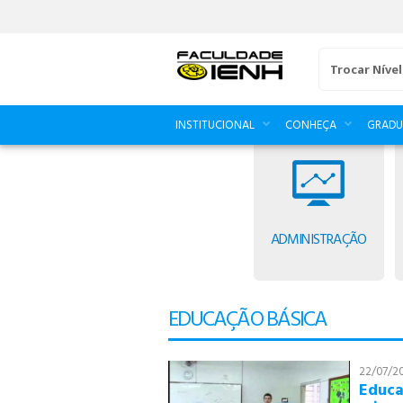
Trocar Nível
INSTITUCIONAL
CONHEÇA
GRAD
ADMINISTRAÇÃO
93
EDUCAÇÃO BÁSICA
90
91
22/07/20
92
Educa
93