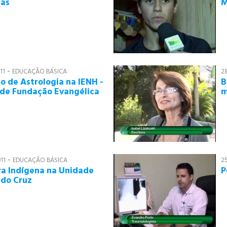
ças
M
-
11
EDUCAÇÃO BÁSICA
2
to de Astrologia na IENH -
B
de Fundação Evangélica
m
-
11
EDUCAÇÃO BÁSICA
2
ra Indígena na Unidade
P
do Cruz