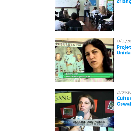
crian
90
91
92
93
90
91
13/05/20
Proje
92
Unida
93
90
91
92
96
21/04/20
Cultu
Oswal