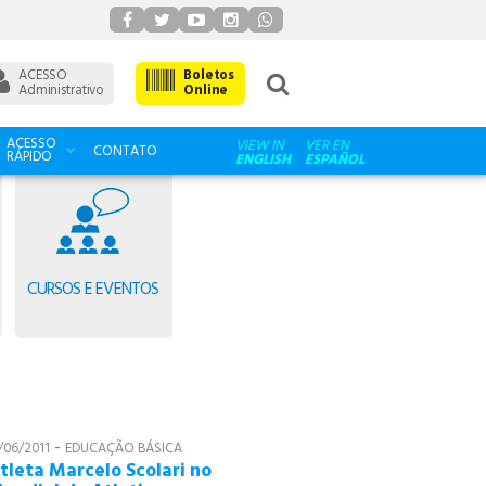
ACESSO
Boletos
Administrativo
Online
ACESSO
VIEW IN
VER EN
CONTATO
RÁPIDO
ENGLISH
ESPAÑOL
CURSOS E EVENTOS
-
/06/2011
EDUCAÇÃO BÁSICA
tleta Marcelo Scolari no