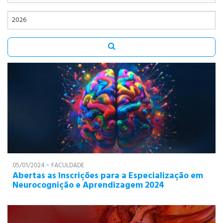
91
92
93
90
91
92
ANÁLISE E
93
DESENVOLVIMENTO
DE SISTEMAS
90
91
92
92
PSICOLOGIA
-
05/01/2024
FACULDADE
Abertas as Inscrições para a Especialização em
Neurocognição e Aprendizagem 2024