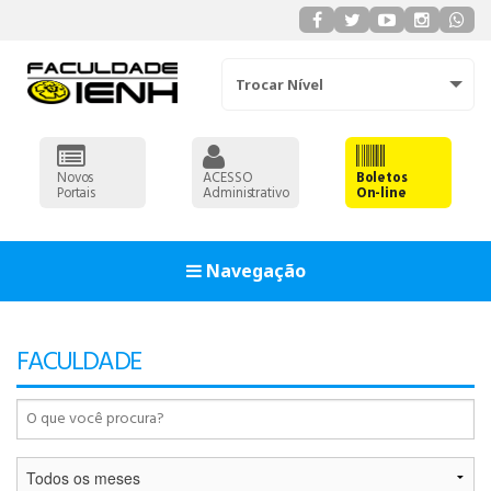
Trocar Nível
Novos
ACESSO
Boletos
Portais
Administrativo
On-line
Navegação
93
FACULDADE
90
91
92
93
ADMINISTRAÇÃO
90