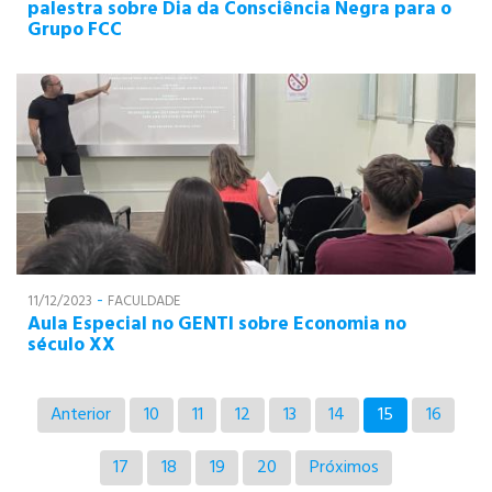
palestra sobre Dia da Consciência Negra para o
Grupo FCC
-
11/12/2023
FACULDADE
Aula Especial no GENTI sobre Economia no
século XX
Anterior
10
11
12
13
14
15
16
17
18
19
20
Próximos