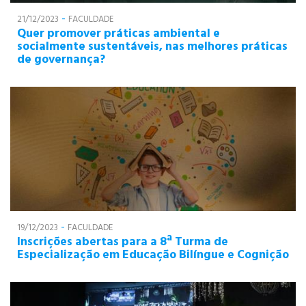
-
21/12/2023
FACULDADE
Quer promover práticas ambiental e
socialmente sustentáveis, nas melhores práticas
de governança?
-
19/12/2023
FACULDADE
Inscrições abertas para a 8ª Turma de
Especialização em Educação Bilíngue e Cognição