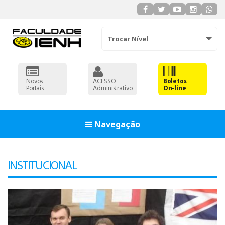
Trocar Nível
Novos
ACESSO
Boletos
Portais
Administrativo
On-line
Navegação
93
INSTITUCIONAL
90
91
92
93
ADMINISTRAÇÃO
90