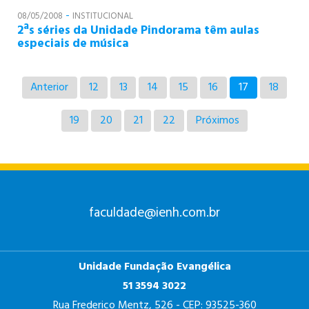
-
08/05/2008
INSTITUCIONAL
2ªs séries da Unidade Pindorama têm aulas
especiais de música
Anterior
12
13
14
15
16
17
18
19
20
21
22
Próximos
faculdade@ienh.com.br
Unidade Fundação Evangélica
51 3594 3022
Rua Frederico Mentz, 526 - CEP: 93525-360