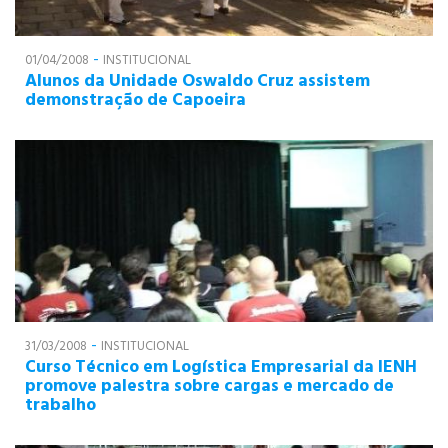
-
01/04/2008
INSTITUCIONAL
Alunos da Unidade Oswaldo Cruz assistem
demonstração de Capoeira
-
31/03/2008
INSTITUCIONAL
Curso Técnico em Logística Empresarial da IENH
promove palestra sobre cargas e mercado de
trabalho