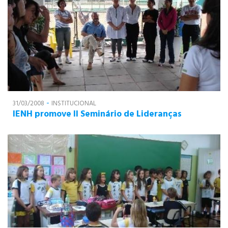
-
31/03/2008
INSTITUCIONAL
IENH promove II Seminário de Lideranças