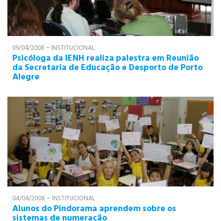
-
09/04/2008
INSTITUCIONAL
Psicóloga da IENH realiza palestra em Reunião
da Secretaria de Educação e Desporto de Porto
Alegre
-
04/04/2008
INSTITUCIONAL
Alunos do Pindorama aprendem sobre os
sistemas de numeração