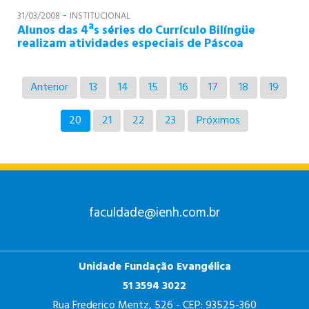
-
31/03/2008
INSTITUCIONAL
Alunos das 4ªs séries do Currículo Bilíngüe
realizam atividades especiais de Páscoa
Anterior
13
14
15
16
17
18
19
20
21
22
23
Próximos
faculdade@ienh.com.br
Unidade Fundação Evangélica
51 3594 3022
Rua Frederico Mentz, 526 - CEP: 93525-360