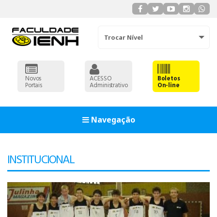
Trocar Nível
Novos
ACESSO
Boletos
Portais
Administrativo
On-line
Navegação
93
INSTITUCIONAL
90
91
92
93
ADMINISTRAÇÃO
90